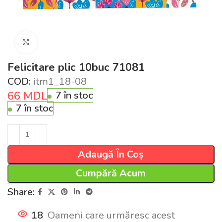
Click pentru a mări
Felicitare plic 10buc 71081
COD:
itm1_18-08
66
MDL
7 în stoc
7 în stoc
Adaugă În Coș
Cumpără Acum
Share:
18
Oameni care urmăresc acest