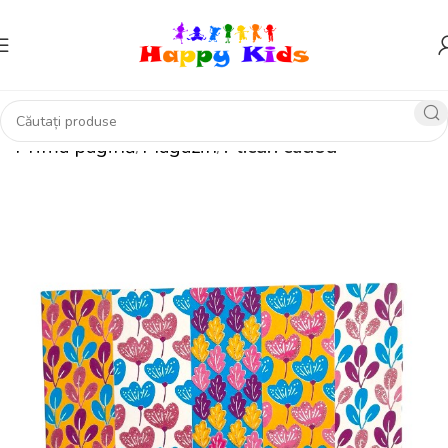
Prima pagină
Magazin
Plicuri cadou