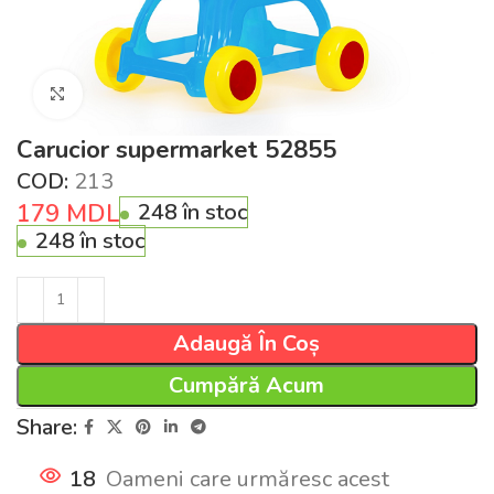
Click pentru a mări
Carucior supermarket 52855
COD:
213
179
MDL
248 în stoc
248 în stoc
Adaugă În Coș
Cumpără Acum
Share:
18
Oameni care urmăresc acest