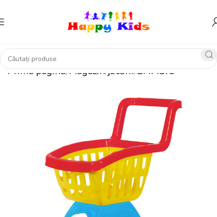
Prima pagină
Magazin
jucării
BAMSIC