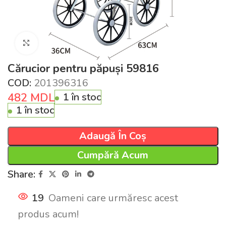
Click pentru a mări
Cărucior pentru păpuși 59816
COD:
201396316
482
MDL
1 în stoc
1 în stoc
Adaugă În Coș
Cumpără Acum
Share:
19
Oameni care urmăresc acest
produs acum!