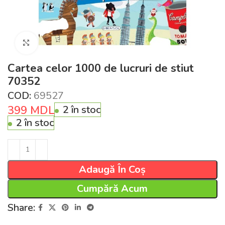
Click pentru a mări
Cartea celor 1000 de lucruri de stiut
70352
COD:
69527
399
MDL
2 în stoc
2 în stoc
Adaugă În Coș
Cumpără Acum
Share: