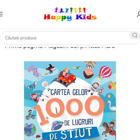
Prima pagină
Magazin
Cărți
Atlas ABC