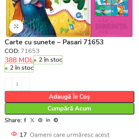
Click pentru a mări
Carte cu sunete – Pasari 71653
COD:
71653
388
MDL
2 în stoc
2 în stoc
Adaugă În Coș
Cumpără Acum
Share:
17
Oameni care urmăresc acest