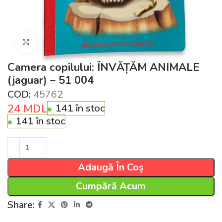
Click pentru a mări
Camera copilului: ÎNVĂȚĂM ANIMALE
(jaguar) – 51 004
COD:
45762
24
MDL
141 în stoc
141 în stoc
Adaugă În Coș
Cumpără Acum
Share: