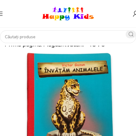
Prima pagină
Magazin
Jucării – IUVO