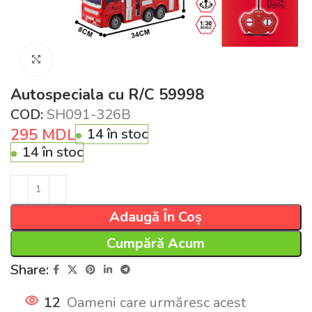
Click pentru a mări
Autospeciala cu R/C 59998
COD:
SH091-326B
295
MDL
14 în stoc
14 în stoc
Adaugă În Coș
Cumpără Acum
Share:
12
Oameni care urmăresc acest