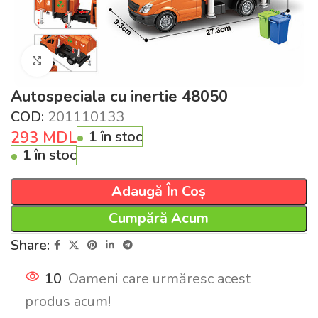
Click pentru a mări
Autospeciala cu inertie 48050
COD:
201110133
293
MDL
1 în stoc
1 în stoc
Adaugă În Coș
Cumpără Acum
Share:
10
Oameni care urmăresc acest
produs acum!