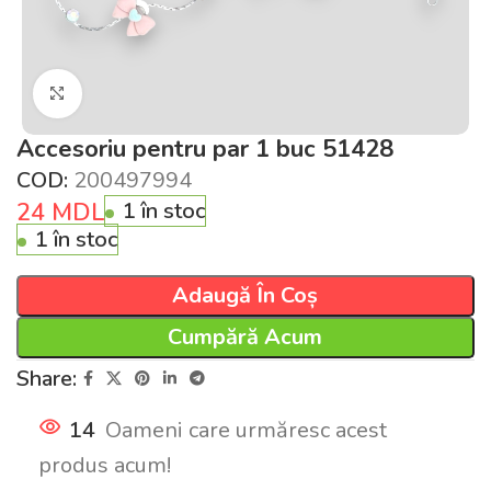
Click pentru a mări
Accesoriu pentru par 1 buc 51428
COD:
200497994
24
MDL
1 în stoc
1 în stoc
Adaugă În Coș
Cumpără Acum
Share:
14
Oameni care urmăresc acest
produs acum!