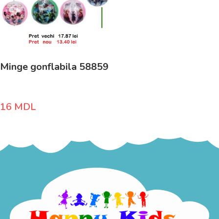
Minge gonflabila 58859
16
MDL