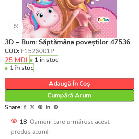
Click pentru a mări
3D – Bum: Săptămâna poveștilor 47536
COD:
F1526001Р
25
MDL
1 în stoc
1 în stoc
Adaugă În Coș
Cumpără Acum
Share:
18
Oameni care urmăresc acest
produs acum!