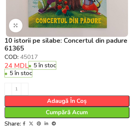
Click pentru a mări
10 istorii pe silabe: Concertul din padure
61365
COD:
45017
24
MDL
5 în stoc
5 în stoc
Adaugă În Coș
Cumpără Acum
Share: