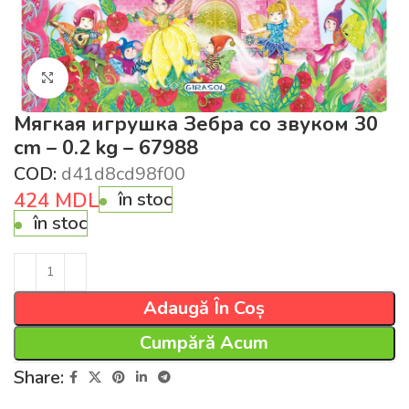
Click pentru a mări
Мягкая игрушка Зебра со звуком 30
cm – 0.2 kg – 67988
COD:
d41d8cd98f00
424
MDL
în stoc
în stoc
Adaugă În Coș
Cumpără Acum
Share: