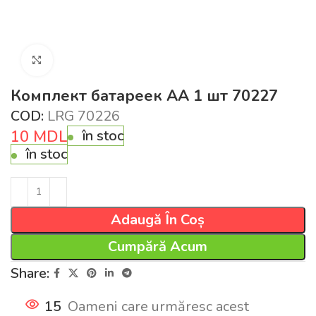
Click pentru a mări
Комплект батареек AA 1 шт 70227
COD:
LRG 70226
10
MDL
în stoc
în stoc
Adaugă În Coș
Cumpără Acum
Share:
15
Oameni care urmăresc acest